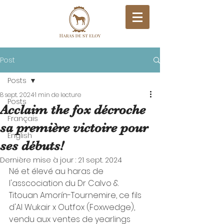
Post
Posts
8 sept. 2024
1 min de lecture
Posts
Acclaim the fox décroche
Français
sa première victoire pour
English
ses débuts!
Dernière mise à jour :
21 sept. 2024
Né et élevé au haras de 
l'asscociation du Dr Calvo & 
Titouan Amorín-Tournemire, ce fils 
d'Al Wukair x Outfox (Foxwedge), 
vendu aux ventes de yearlings 