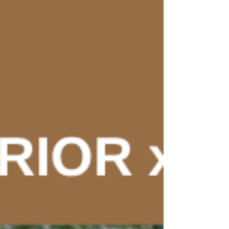
remporté hier le Prix de Coarraze à Pau.
Félicitations à tous les participants !