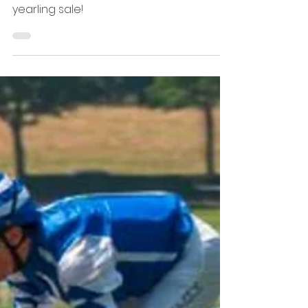
15 oct. 2025
1 min de lecture
Auction time !
Don't miss out on this lovely Saxon
Warrior's filly for the Arqana october
yearling sale!