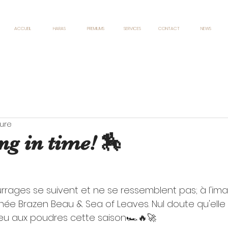
ACCUEIL
HARAS
PREMIUMS
SERVICES
CONTACT
NEWS
ture
ng in time! 🏇
rrages se suivent et ne se ressemblent pas; à l'im
née Brazen Beau & Sea of Leaves. Nul doute qu'elle 
feu aux poudres cette saison🏎🔥🚀