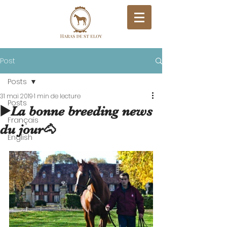
Post
Posts
31 mai 2019
1 min de lecture
Posts
▶️La bonne breeding news
Français
du jour🐴
English