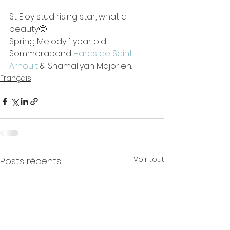
St Eloy stud rising star, what a 
beauty🤩
Spring Melody. 1 year old. 
Sommerabend 
Haras de Saint 
Arnoult
 & Shamaliyah Majorien.
Français
Voir tout
Posts récents