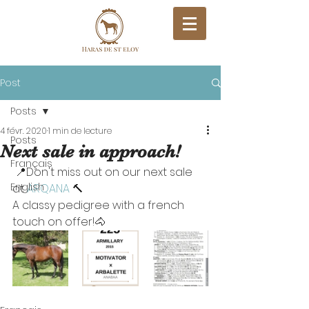
Post
Posts
4 févr. 2020
1 min de lecture
Posts
Next sale in approach!
Français
 📍Don't miss out on our next sale 
English
at 
ARQANA
 🔨
A classy pedigree with a french 
touch on offer!🐴